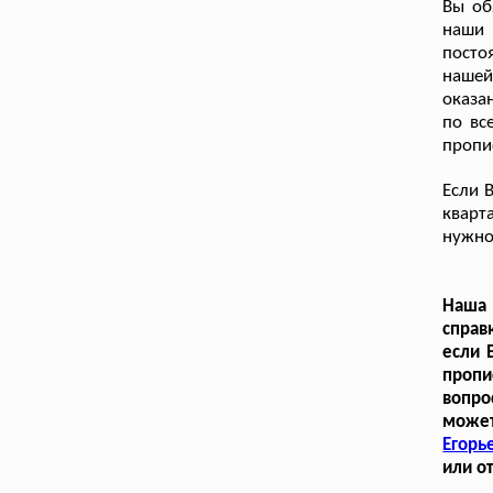
Вы об
наши 
посто
нашей
оказа
по вс
пропи
Если 
кварт
нужно
Наша 
справ
если 
пропи
вопро
может
Егорь
или о