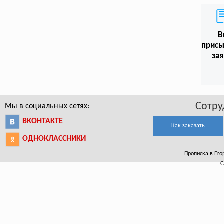
В
присы
зая
Сотру
Мы в социальных сетях:
ВКОНТАКТЕ
Как заказать
ОДНОКЛАССНИКИ
Прописка в Его
С