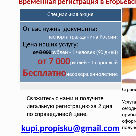
Временная регистрация в Егорьевс
Специальная акция
От вас нужны документы:
- паспорта гражданина России;
Цена наших услугу:
от 8 000
рублей - 1 человек (90 дней)
от 7 000
рублей - 1 взрослый
Бесплатно
несовершеннолетние
Стран
Свяжитесь с нами и получите
Услу
легальную регистрацию за 2 дня
сегод
по справедливой цене.
прибы
офор
kupi.propisku@gmail.com
получ