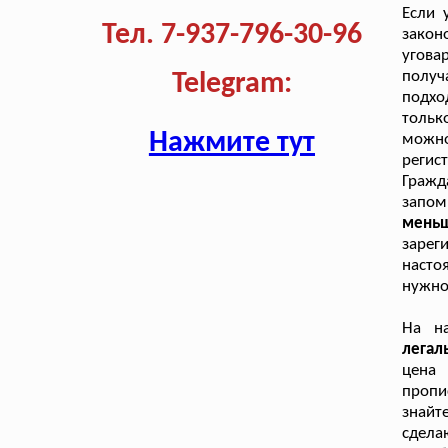
Если 
Тел. 7-937-796-30-96
закон
угова
получ
Telegram:
подхо
тольк
Нажмите тут
можно
регис
Гражд
запо
мень
зарег
насто
нужно
На н
легал
цена
пропи
знайт
сдела